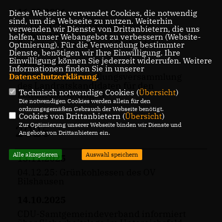
16.02.2026
Diese Webseite verwendet Cookies, die notwendig
sind, um die Webseite zu nutzen. Weiterhin
22.04.2026: Podiumsdiskussion
verwenden wir Dienste von Drittanbietern, die uns
Wohnungsbau beim
helfen, unser Webangebot zu verbessern (Website-
Samtgmeindeverband Gieboldehausen
Optmierung). Für die Verwendung bestimmter
Dienste, benötigen wir Ihre Einwilligung. Ihre
Einwilligung können Sie jederzeit widerrufen. Weitere
16.02.2026
Informationen finden Sie in unserer
13.02.2026: Aufstellungsversammlung
Datenschutzerklärung
.
des Landratskandidaten für den
Technisch notwendige Cookies (
Übersicht
)
Landkreis Göttingen
Die notwendigen Cookies werden allein für den
ordnungsgemäßen Gebrauch der Webseite benötigt.
Cookies von Drittanbietern (
Übersicht
)
Zur Optimierung unserer Webseite binden wir Dienste und
2025
Angebote von Drittanbietern ein.
Alle akzeptieren
Auswahl speichern
13.11.2025
04.12.25: Grünkohlessen des OV
Bilshausen
14.10.2025
CDU-Samtgemeindeverband informiert